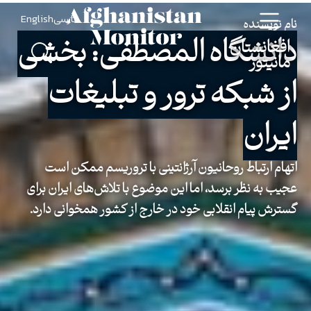
فارسی
English
نام نویسنده
دانشگاه المصطفی: بخشی
افغانستان
مانیتور
از شبکه ترور و تبلیغات
ایران
اتهام ارتباط روحانیون آرژانتینی با تروریسم ممکن است
عجیب به نظر برسد، اما این موضوع با تلاش‌های ایران برای
گسترش پیام انقلابی خود در خارج از کشور همخوانی دارد.