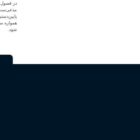
در فصول 
مدعی‌ست 
پایین‌دست
همواره سع
شود.