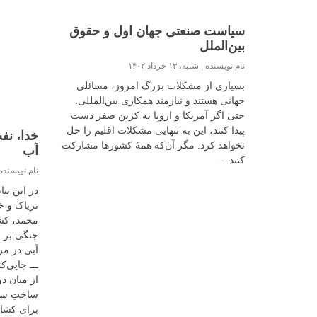
سیاست صنعتی جهان اول و حقوق
بین‌الملل
نام نویسنده
شنبه، ۱۳ خرداد ۱۴۰۲
بسیاری از مشکلات بزرگ امروز، مسائلی
جهانی هستند و نیازمند همکاری بین‌المللی.
حتی اگر آمریکا و اروپا به کربن صفر دست
پیدا کنند، این به تنهایی مشکلات اقلیم را حل
خدا، نف
نخواهد کرد. مگر آن‌که همهٔ کشورها مشارکت
آب
کنند…
نام نویسند
در این بیا
تریاک و خ
محمد، کشا
جنگی بر 
آبی در مر
‌ـــ‌ جای
از میان د
ساختِ سد/
برای کشاو