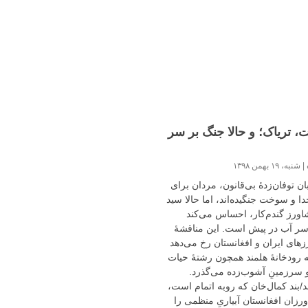
ت، تریاک؛ و حالا جنگ بر سر
ه
شنبه، ۱۹ بهمن ۱۳۹۸
بان توفان‌زدۀ بی‌قانون، مردان برای
دا و سوخت جنگیده‌اند، اما حالا سید
ورز گندم‌کار، احساس می‌کند
سر آب در پیش است. این مناقشۀ
زهای ایران و افغانستان رخ می‌دهد
ی‌که رودخانۀ هلمند همچون رشتۀ حیات
و سرزمینِ آشوب‌زده می‌گذرد.
بند کمال‌خان که روبه اتمام است،
رزان افغانستان آبیاریِ منظمی را