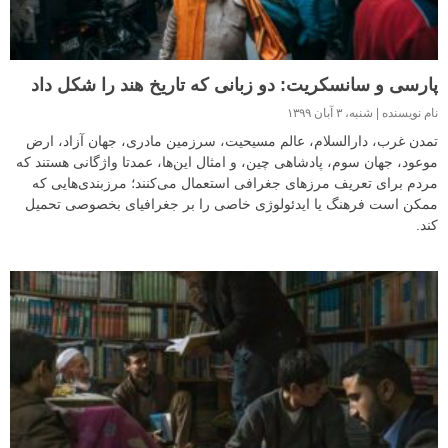
پارسی و سانسکریت: دو زبانی که تاریخ هند را شکل داد
نام نویسنده
شنبه، ۳ آبان ۱۳۹۹
تمدن غرب، دارالسلام، عالم مسیحیت، سرزمین مادری، جهان آزاد، ارض
موعود، جهان سوم، پادشاهی چین، و امثال این‌ها، عمدتا واژگانی هستند که
مردم برای تعریف مرزهای جغرافی استعمال می‌کنند؛ مرزبندی‌هایی که
ممکن است فرهنگ یا ایدئولوژی خاصی را بر جغرافیای بخصوصی تحمیل
کند.