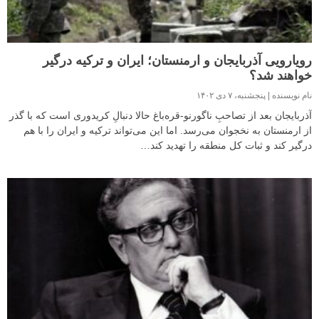
رویارویی آذربایجان و ارمنستان؛ ایران و ترکیه درگیر
خواهند شد؟
نام نویسنده
پنجشنبه، ۷ دی ۱۴۰۲
آذربایجان بعد از تصاحبِ ناگورنو-قره‌باغ حالا دنبالِ کریدوری است که با گذر
از ارمنستان به نخجوان می‌رسد. اما این می‌تواند ترکیه و ایران را با هم
درگیر کند و ثبات کل منطقه را تهدید کند…