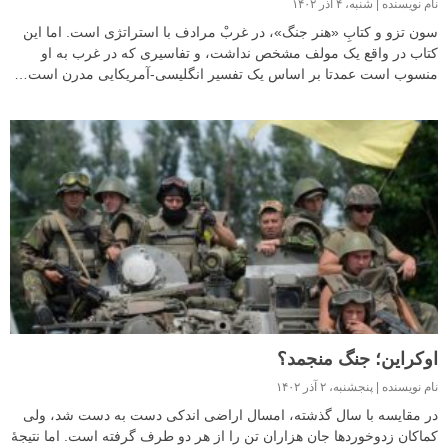
نام نویسنده
شنبه، ۴ آذر ۱۴۰۲
سون تزو و کتابِ «هنر جنگ»، در غربْ مرادف با استراتژی است. اما این
کتاب در واقع یک مولف مشخص نداشت، و تفاسیری که در غرب به او
منسوب است عمدتا بر اساس یک تفسیر انگلیسی-آمریکایی مدرن است…
اوکراین؛ جنگ منجمد؟
نام نویسنده
پنجشنبه، ۲ آذر ۱۴۰۲
در مقایسه با سال گذشته، امسال اراضی اندکی دست به دست شد، ولی
کماکان زدوخوردها جان هزاران تن را از هر دو طرف گرفته است. اما نتیجهٔ