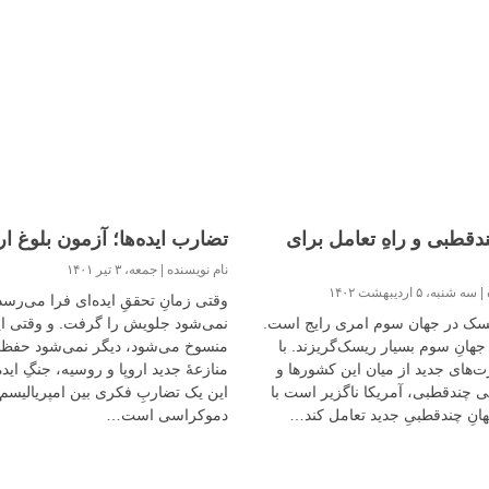
ندقطبی و راهِ تعامل برای
تضارب ایده‌ها؛ آزمون بلوغ ارو
نام نویسنده
جمعه، ۳ تیر ۱۴۰۱
ه
سه شنبه، ۵ اردیبهشت ۱۴۰۲
وقتی زمانِ تحققِ ایده‌ای فرا می‌رسد
ریسک در جهان سوم امری رایج است.
نمی‌شود جلویش را گرفت. و وقتی اید
جهانِ سوم بسیار ریسک‌گریزند. با
منسوخ می‌شود، دیگر نمی‌شود حفظ
‌های جدید از میان این کشورها و
منازعهٔ جدید اروپا و روسیه، جنگِ اید
نی چندقطبی، آمریکا ناگزیر است با
این یک تضاربِ فکری بین امپریالیسم 
انِ چندقطبیِ جدید تعامل کند…
دموکراسی است…