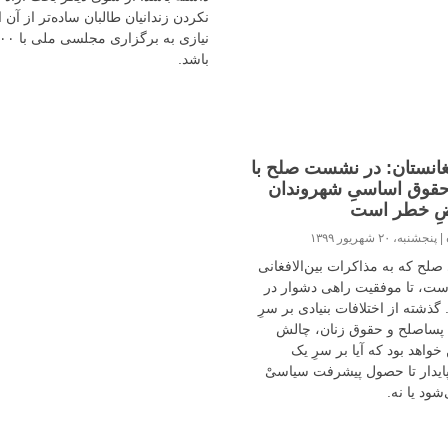
نکردن زندانیان طالبان ساده‌تر از آن
باشد.
فغانستان: در نشست صلح با
حقوق اساسیِ شهروندان
ِ خطر است
ه
پنجشنبه، ۲۰ شهریور ۱۳۹۹
صلح که به مذاکرات بین‌الافغانی
ت، تا موفقیت راهی دشوار در
 گذشته از اختلافات بنیادی بر سرِ
 پساصلح و حقوق زنان، چالش
خواهد بود که آیا بر سرِ یک
ایدار تا حصول پیشرفت سیاسیْ
شود یا نه.