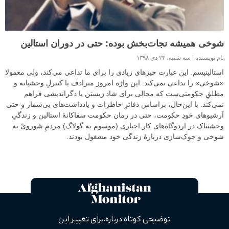
شوخی همیشه نجات‌بخش بوده: حتی در دوران استالین
نام نویسنده
سه شنبه، ۲۴ دی ۱۳۹۸
استالینیسم. این عبارت چیزهای زیادی را برای ما تداعی می‌کند، ولی معمولا
«شوخی» را تداعی نمی‌کند. این واژه امروز مترادف با کنترلِ وحشیانه و
مطلقِ حکومتی‌ست که مجالی برای شاد زیستن یا دگراندیشی فراهم
نمی‌کند. با این‌حال، براساس دفاترِ خاطرات و یادداشت‌های بی‌شمار و حتی
آرشیوهای خودِ حکومت، حتی در زمان حکومت سفاکانۀ استالین و زندگیِ
وحشتناک در اردوگاه‌های کار اجباری (موسوم به گولاگ) مردمِ شورویْ به
شوخی و جوک‌سازی دربارۀ زندگی خود مشغول بودند.
توضیحی کوتاه درباره: برای تغییر این