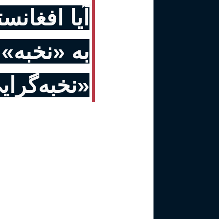
آیا افغانس
به «نخبه» 
«نخبه‌گرای