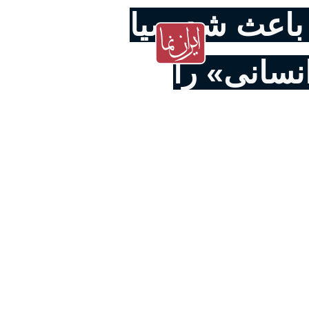
باعث شد سیا
نسانی» را