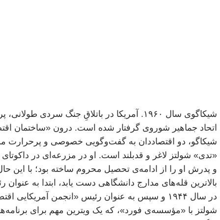
شیکاگوی سال ۱۹۶۰. آمریکا در باتلاقِ جنگ سردی طولا
اتحاد جماهیر شوروی گرفتار شده است. درون «ساختمان اقتص
شیکاگو، دو اقتصاددان به گفت‌وگویی خصوصی و پرحرارت مشغ
«تدی» شولتز لاغر و قدبلند است. او در مزرعه‌ای در داکوتای
و پدرش او را از ادامه‌ی تحصیل محروم ساخته بود؛ با این حا
بالاترین قله‌های مدارج دانشگاهی دست یابد، ابتدا به عنوان 
شولتز با «مؤسسه‌ی فورد»، که یک ویترین مهم برای برنامه‌ه