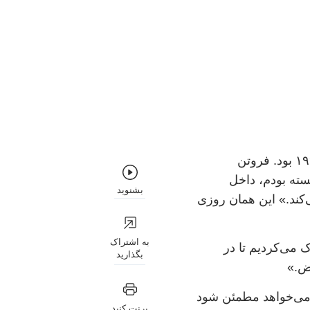
فرحناز فروتن سه ساله بود که طالبان به کابل رسید. سال ۱۹۹۶ بود. فروتن
سته بودم، داخل
بشنوید
‌کند.» این همان روزی
به اشتراک
ک می‌کردیم تا در
بگذارید
یض.»
فغانستان برگشتند، می‌خواهد مطمئن شود
پرنت کنید