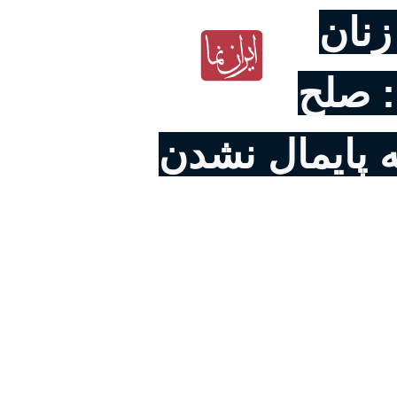
نان
: صلح
پایمال نشدن